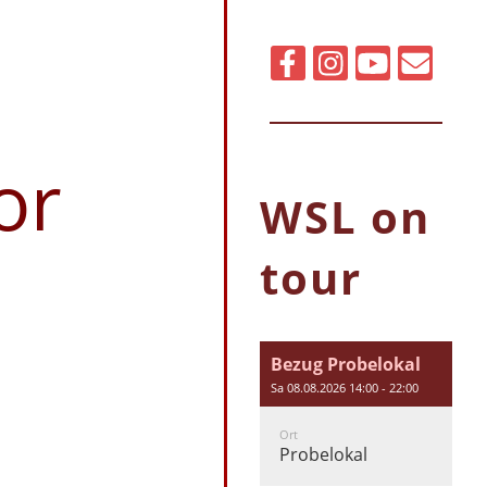
or
WSL on
tour
Bezug Probelokal
Sa 08.08.2026 14:00 - 22:00
Ort
Probelokal